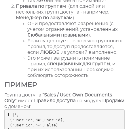
Так же они легкие в понимании!
Приавла по группам
(
для одной или
нескольких групп доступа - например,
Менеджер по закупкам
)
Они предоставляют разрешение (с
учетом ограничений, установленных
Глобальными правилами
).
Если существует несколько групповых
правил, то доступ предоставляется,
если
ЛЮБОЕ
из условий выполнено.
Это может затруднить понимание
правил,
специфичных для группы
, и
при их использовании необходимо
соблюдать осторожность.
ПРИМЕР
Группа доступа
“Sales / User: Own Documents
Only
” имеет
Правило доступа
на модуль
Продажи
с доменом:
['|',

 ('user_id','=',user.id),

 ('user_id','=',False)
