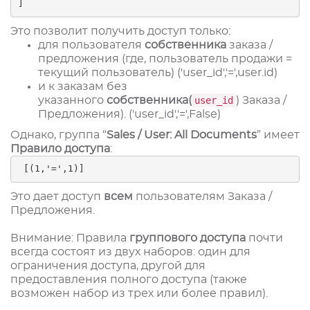
] 
Это позволит получить доступ только:
для пользователя
собственника
заказа /
предложения (где, пользователь продажи =
текущий пользователь) (
'user_id','=',user.id)
и к заказам без
указанного
собственника(
user_id
)
Заказа /
Предложения). (
'user_id','=',False)
Однако, группа “
Sales / User: All Documents
” имеет
Правило доступа
:
 [(1,'=',1)] 
Это дает доступ
всем
пользователям Заказа /
Предложения.
Внимание:
Правила
группового доступа
почти
всегда состоят из двух наборов: один для
ограничения доступа, другой для
предоставления полного доступа (также
возможен набор из трех или более правил).