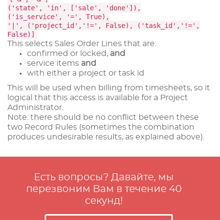
('state', 'in', ['sale', 'done']),
('is_service', '=', True),
'|', ('project_id','!=', False), ('task_id','!=',
False)]
This selects Sales Order Lines that are:
confirmed or locked,
and
service items
and
with either a project or task id
This will be used when billing from timesheets, so it
logical that this access is available for a Project
Administrator.
Note: there should be no conflict between these
two Record Rules (sometimes the combination
produces undesirable results, as explained above).
Есть вопросы? Давайте, мы
перезвоним Вам в течение 40
секунд!