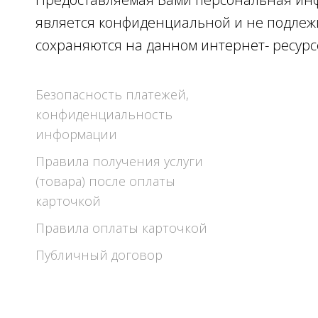
является конфиденциальной и не подлеж
Information
сохраняются на данном интернет- ресурс
Правила возврата денежных
средств при оплате карточкой
Безопасность платежей,
конфиденциальность
информации
Правила получения услуги
(товара) после оплаты
карточкой
Правила оплаты карточкой
Публичный договор