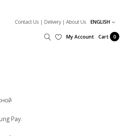
Contact Us
|
Delivery
|
About Us
ENGLISH
My Account
Cart
0
жной
ung Pay.